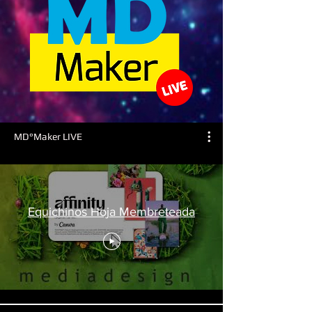
MD°Maker LIVE
Equichinos Hoja Membreteada