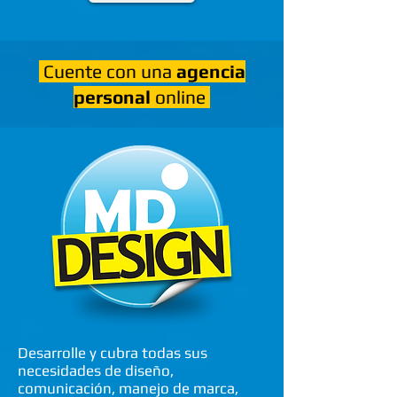
Cuente con una
agencia
personal
online
Desarrolle y cubra todas sus
necesidades de diseño,
comunicación, manejo de marca,