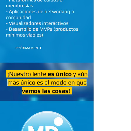
membresías
- Aplicaciones de networking o
comunidad
- Visualizadores interactivos
- Desarrollo de MVPs (productos
mínimos viables)
PRÓXIMAMENTE
¡Nuestro lente
es único
y aún
más único es el modo en que
vemos las cosas
!