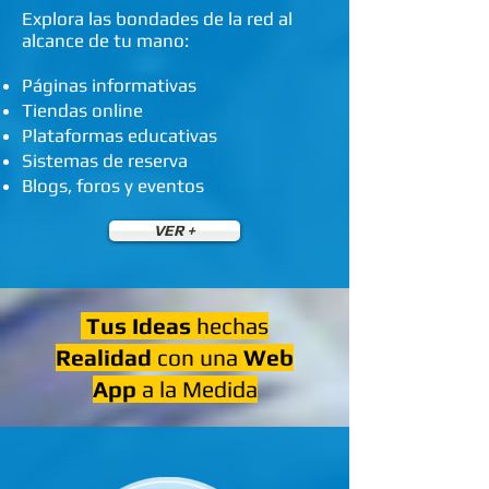
Explora las bondades de la red al
alcance de tu mano:
Páginas
informativas
Tiendas
online
Plataformas
educativas
Sistemas
de reserva
Blogs, foros
y eventos
VER +
Tus Ideas
hechas
Realidad
con una
Web
App
a la Medida