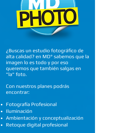
¿Buscas un estudio fotográfico de
alta calidad? en MD° sabemos que la
imagen lo es todo y por eso
queremos que también salgas en
"la" foto.
Con nuestros planes podrás
encontrar:
Fotografía Profesional
Iluminación
Ambientación y conceptualización
Retoque digital profesional