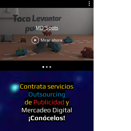
MD°Spots
Mirar ahora
Contrata servicios
Outsourcing
de
Publicidad
y
Mercadeo Digital
¡Conócelos!