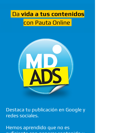
Da
vida a tus contenidos
con Pauta Online
Destaca tu publicación en Google y
redes sociales.
Hemos aprendido que no es