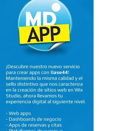
¡Descubre nuestro nuevo servicio
para crear apps con B
ase44
!
Manteniendo la misma calidad y el
sello distintivo que nos caracteriza
en la creación de sitios web en Wix
Studio, ahora llevamos tu
experiencia digital al siguiente nivel.
- Web apps
- Dashboards de negocio
- Apps de reservas y citas
- Plataformas de cursos o