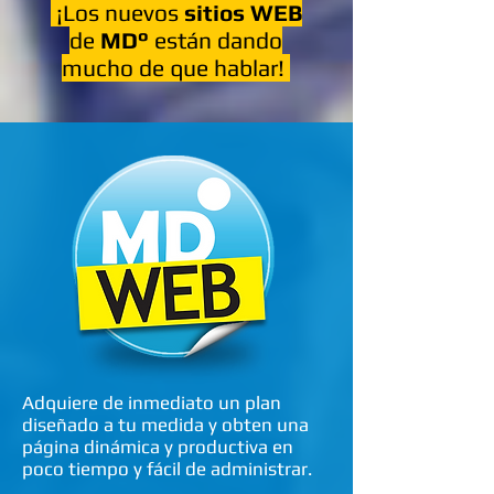
¡Los nuevos
sitios WEB
de
MD°
están dando
mucho de que hablar!
Adquiere de inmediato un plan
diseñado a tu medida y obten una
página dinámica y productiva en
poco tiempo y fácil de administrar.