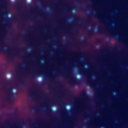
SNB17238.jpg
SNB17
inicio.jpg
ANIMO
sisoa-ok3.jpg
FONDO_