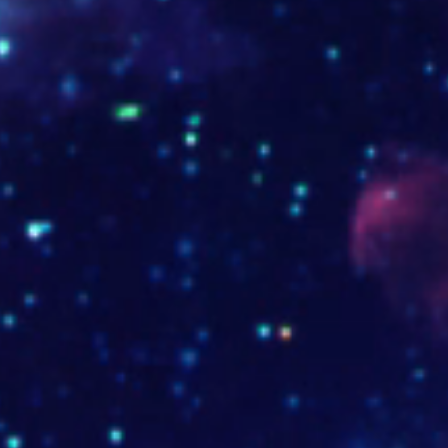
-ok.jpg
etras de cada producto.jpg