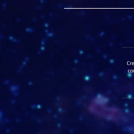
Cr
co