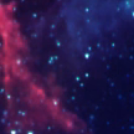
PARED_ESCALERAS_01.jpg
zapato
4 ok con cambios.jpg
5 ok d