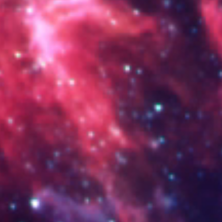
_DSC0921.jpg
8.png