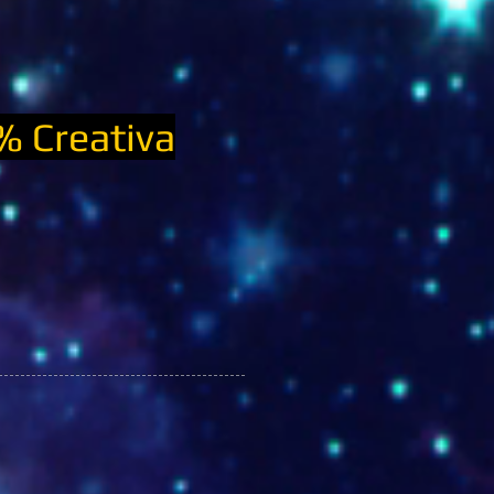
 Creativa
S (19).jpg