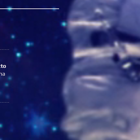
to
ima