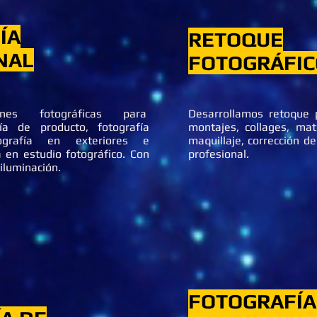
ÍA
RETOQUE
NAL
FOTOGRÁFIC
ones fotográficas para
Desarrollamos retoque p
fía de producto, fotografía
montajes, collages, mat
tografía en exteriores e
maquillaje, corrección de
ía en estudio fotográfico. Con
profesional.
iluminación.
FOTOGRAFÍA