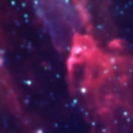
3 ok con cambios.jpg
_DSC7719.jpg
DEDOS-DE-QUESO.jpg