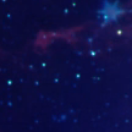
389.jpg
TO_03.jpg
01_b (2).jpg