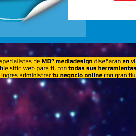
specialistas de
MD° mediadesign
diseñaran
en v
íble sitio web para ti, con
todas sus herramienta
 logres administrar
tu negocio online
con gran flu