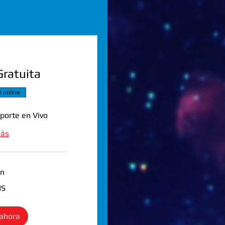
Gratuita
e online
porte en Vivo
más
in
IS
 ahora