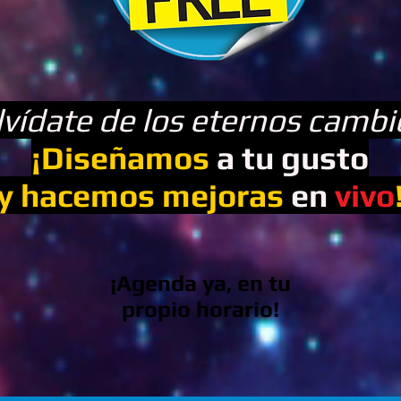
lvídate de los eternos cambi
¡Diseñamos
a tu gusto
y hacemos mejoras
en
vivo
¡Agenda ya, en tu
propio horario!