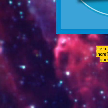
Los e
incre
que