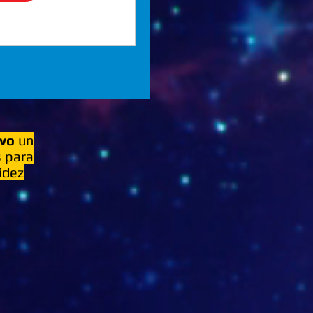
ivo
un
s
para
idez