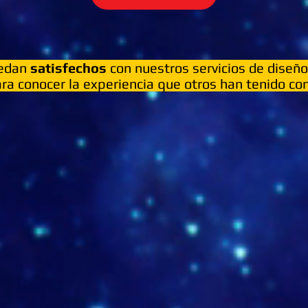
uedan
satisfechos
con nuestros servicios de diseñ
ara conocer la experiencia que otros han tenido con