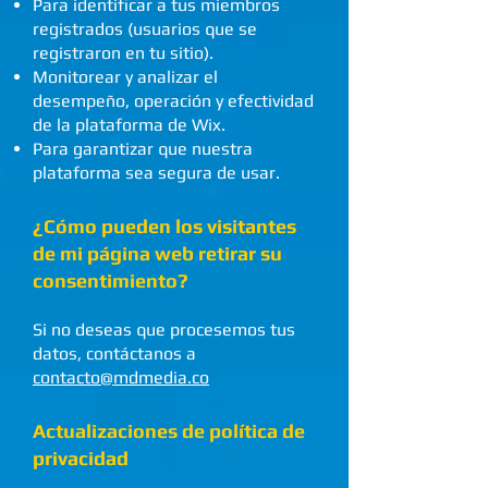
Para identificar a tus miembros
registrados (usuarios que se
registraron en tu sitio).
Monitorear y analizar el
desempeño, operación y efectividad
de la plataforma de Wix.
Para garantizar que nuestra
plataforma sea segura de usar.
¿Cómo pueden los visitantes
de mi página web retirar su
consentimiento?
Si no deseas que procesemos tus
datos, contáctanos a
contacto@mdmedia.co
Actualizaciones de política de
privacidad