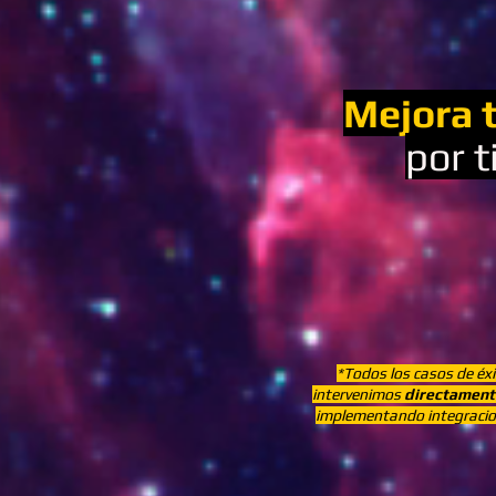
Mejora t
por t
*Todos los casos de éxi
intervenimos
directamente
implementando integracion