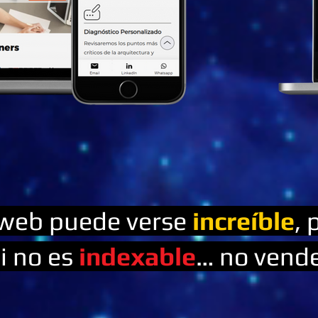
web puede verse
increíble
, 
i no es
indexable
… no vende