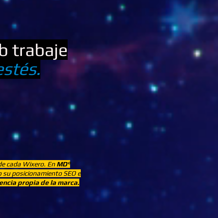
b trabaje
estés.
 de cada Wixero. En
MD°
o su posicionamiento SEO e
encia propia de la marca.