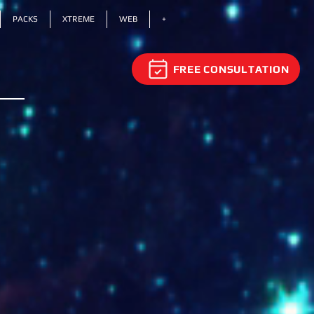
PACKS
XTREME
WEB
+
FREE CONSULTATION