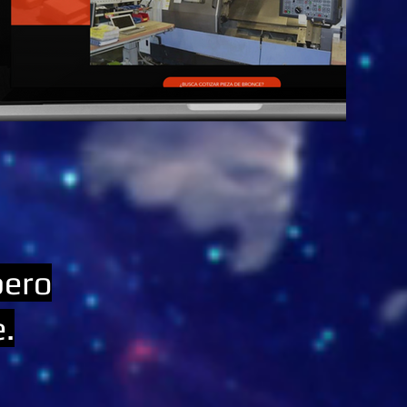
pero
.