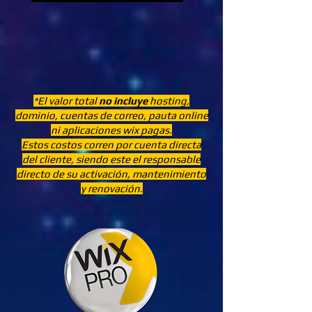
*El valor total
no incluye
hosting,
dominio, cuentas de correo, pauta online
ni aplicaciones wix pagas.
Estos costos corren por cuenta directa
del cliente, siendo este el responsable
directo de su activación, mantenimiento
y renovación.