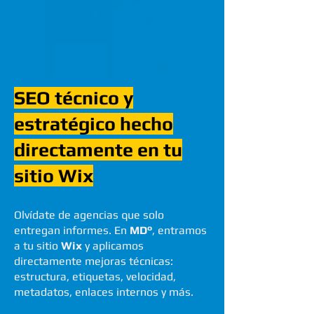
SEO técnico y
estratégico hecho
directamente en tu
sitio Wix
Olvídate de agencias que solo
entregan informes. En
MD°
, entramos
a tu sitio
Wix
y aplicamos
directamente mejoras técnicas:
estructura, etiquetas, velocidad,
metadatos, enlaces internos y más.