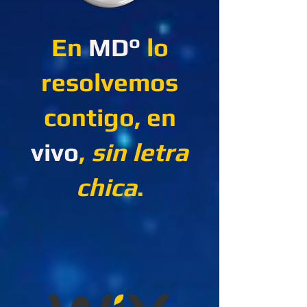
En
MD°
lo
resolvemos
contigo, en
vivo
,
sin letra
chica
.