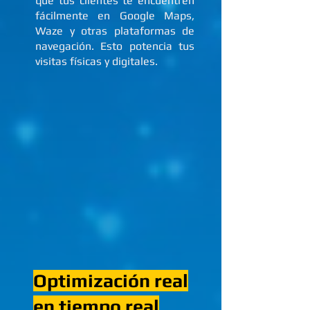
que tus clientes te encuentren
fácilmente en Google Maps,
Waze y otras plataformas de
navegación. Esto potencia tus
visitas físicas y digitales.
Optimización real
en tiempo real