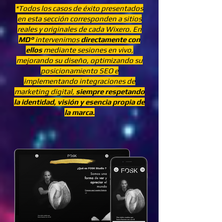
*Todos los casos de éxito presentados
en esta sección corresponden a sitios
reales y originales de cada Wixero. En
MD°
intervenimos
directamente con
ellos
mediante sesiones en vivo,
mejorando su diseño, optimizando su
posicionamiento SEO e
implementando integraciones de
marketing digital,
siempre respetando
la identidad, visión y esencia propia de
la marca.