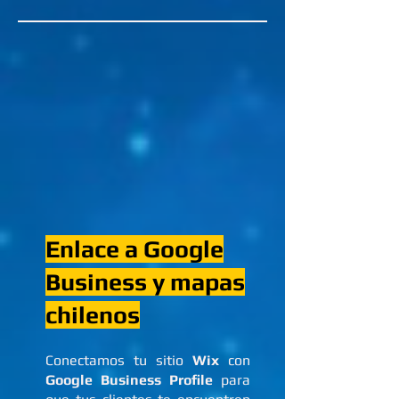
Enlace a Google
Business y mapas
chilenos
Conectamos tu sitio
Wix
con
Google Business Profile
para