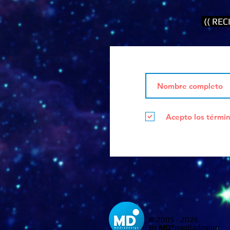
(( RE
Acepto los términ
© 2005 - 2026
By
MD°
mediadesign