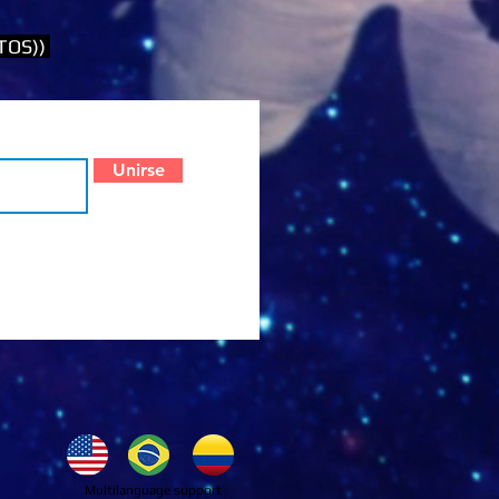
TOS))
Unirse
Multilanguage support