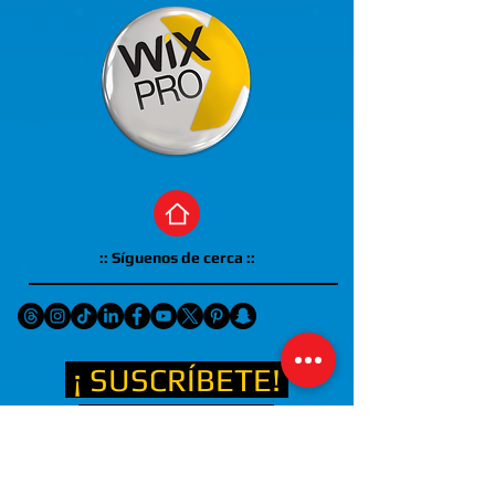
:: Síguenos de cerca ::
¡ SUSCRÍBETE!
(( RECIBE EN TU MAIL
NOTICIAS, OFERTAS Y
PRÓXIMOS EVENTOS))