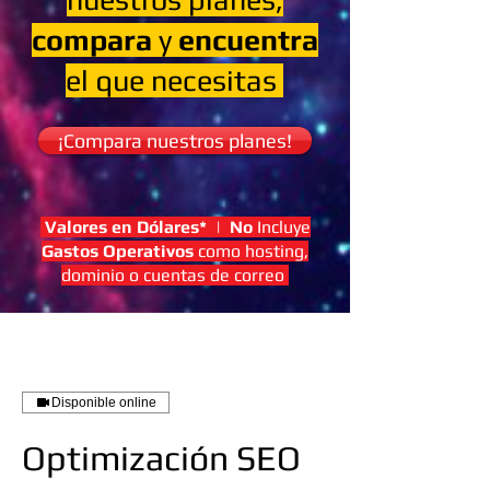
compara
y
encuentra
el que necesitas
¡Compara nuestros planes!
Valores en Dólares*
|
No
Incluye
Gastos Operativos
como hosting,
dominio o cuentas de correo
Disponible online
Optimización SEO