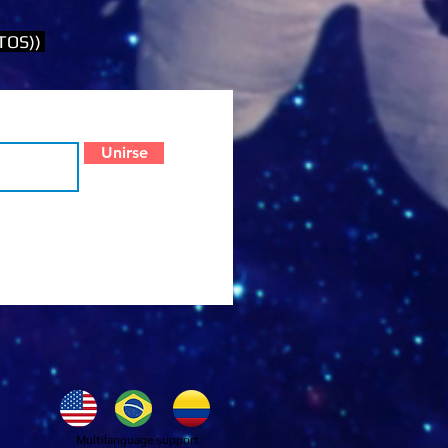
TOS))
Unirse
Multilanguage support