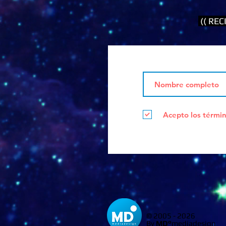
(( RE
Acepto los términ
© 2005 - 2026
By
MD°
mediadesign