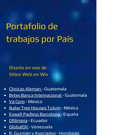
Portafolio de
trabajos por País
Diseño en vivo de
Sitios Web en Wix
Clínicas Aleman
- Guatemala
Bytes Banca Internacional
- Guatemala
Va Corp
- México
Ikalar Tree Houses Tulum
- México
Eswell Padless Barcelona
- España
Ofilimpia
- Ecuador
GlobalOil
- Venezuela
R. Guzmán y Asociados
- Honduras