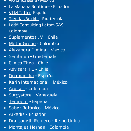
WJ Chica Bella
- México
​La Manaba Boutique
- Ecuador
VLM Tatto
- España
Tiendas Buckle
- Guatemala
Ladfi Consulting Latam SAS
-
Colombia
Suplementos JM
- Chile
Motor Group
- Colombia
Alexandra Dimina
- México
Sembrion
- Guatemala
Clinica Thea
- Chile
Advisers TIC
- Chile
Opamancha
- España
Karin Internacional
- México
Acolser
- Colombia
Surgystore
- Venezuela
Temporit
- España
Saber Botánico
- México
Arkadis
- Ecuador
Dra. Janeth Romero
- Reino Unido
Montajes Hernan
- Colombia