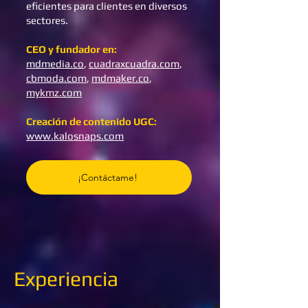
eficientes para clientes en diversos
sectores.
CEO y fundador en:
mdmedia.co
,
cuadraxcuadra.com
,
cbmoda.com
,
mdmaker.co
,
mykmz.com
Creación de contenido UGC:
www.kalosnaps.com
¡Contáctame!
Experiencia