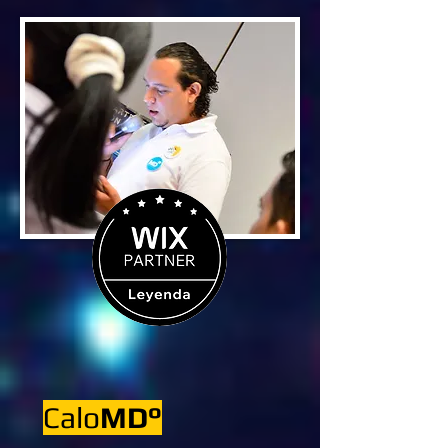
Calo
MD°