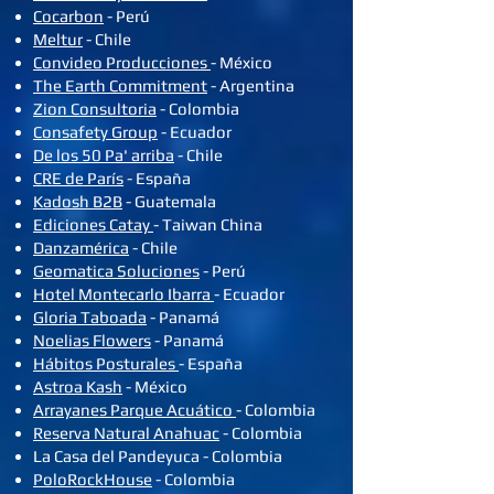
Cocarbon
- Perú
Meltur
- Chile
Convideo Producciones
- México
The Earth Commitment
- Argentina
Zion Consultoria
- Colombia
Consafety Group
- Ecuador
De los 50 Pa' arriba
- Chile
CRE de París
- España
Kadosh B2B
- Guatemala
Ediciones Catay
- Taiwan China
Danzamérica
- Chile
Geomatica Soluciones
- Perú
Hotel Montecarlo Ibarra
- Ecuador
Gloria Taboada
- Panamá
Noelias Flowers
- Panamá
Hábitos Posturales
- España
Astroa Kash
- México
Arrayanes Parque Acuático
- Colombia
Reserva Natural Anahuac
- Colombia
La Casa del Pandeyuca - Colombia
PoloRockHouse
- Colombia