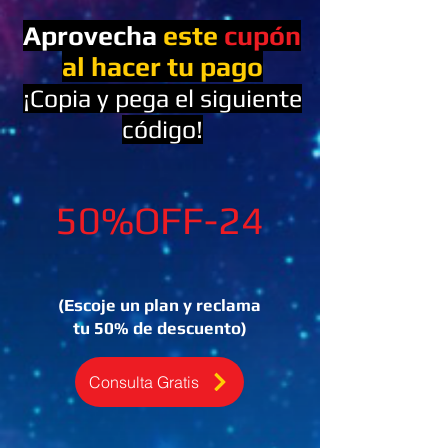
Aprovecha
este
cupó
n
al hacer tu pago
¡Copia y pega el siguiente
códig
o!
50%OFF-24
(Escoje un plan y reclama
tu 50% de descuento)
Consulta Gratis