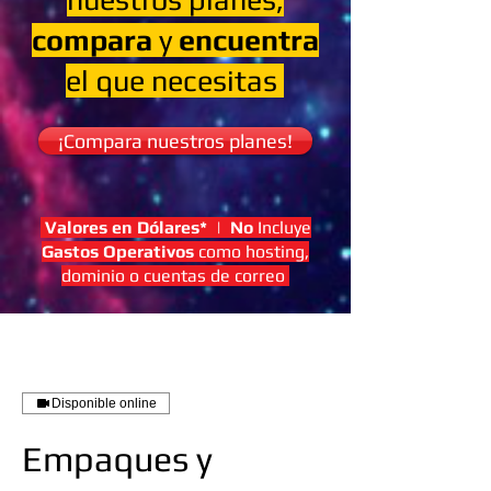
compara
y
encuentra
el que necesitas
¡Compara nuestros planes!
Valores en Dólares*
|
No
Incluye
Gastos Operativos
como hosting,
dominio o cuentas de correo
Disponible online
Empaques y