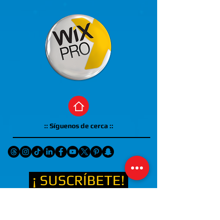
:: Síguenos de cerca ::
¡ SUSCRÍBETE!
(( RECIBE EN TU MAIL
NOTICIAS, OFERTAS Y